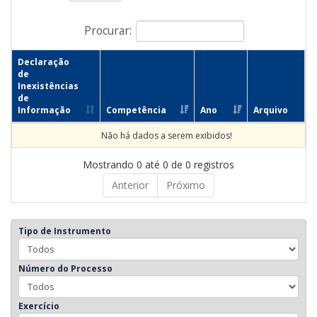
Procurar:
Declaração
de
Inexistências
de
Informação
Competência
Ano
Arquivo
Não há dados a serem exibidos!
Mostrando 0 até 0 de 0 registros
Anterior
Próximo
Tipo de Instrumento
Número do Processo
Exercício