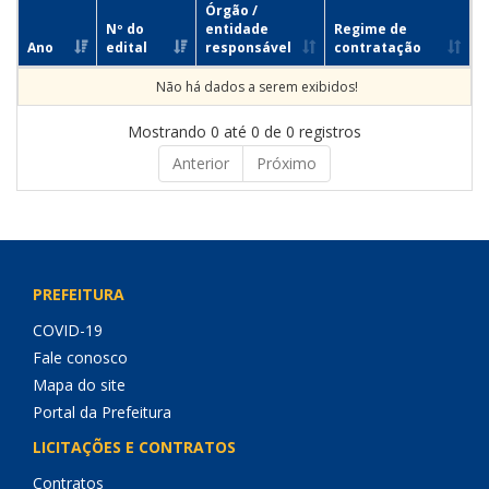
Órgão /
Nº do
entidade
Regime de
Ano
edital
responsável
contratação
Não há dados a serem exibidos!
Mostrando 0 até 0 de 0 registros
Anterior
Próximo
PREFEITURA
COVID-19
Fale conosco
Mapa do site
Portal da Prefeitura
LICITAÇÕES E CONTRATOS
Contratos