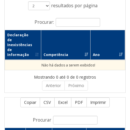
resultados por página
Procurar:
Declaração
de
Inexistências
de
Informação
Competência
Ano
Não há dados a serem exibidos!
Mostrando 0 até 0 de 0 registros
Anterior
Próximo
Copiar
CSV
Excel
PDF
Imprimir
Procurar