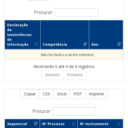
Procurar:
Declaração
de
Inexistências
de
Informação
Competência
Ano
Não há dados a serem exibidos!
Mostrando 0 até 0 de 0 registros
Anterior
Próximo
Copiar
CSV
Excel
PDF
Imprimir
Procurar
Sequencial
Nº Processo
Nº Instrumento