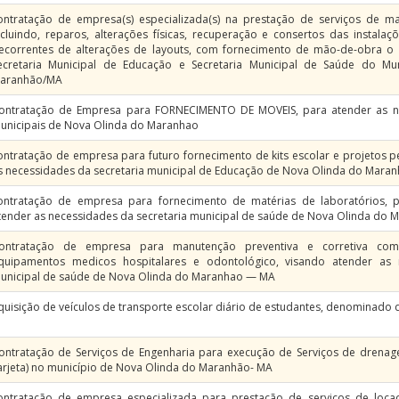
ontratação de empresa(s) especializada(s) na prestação de serviços de man
ncluindo, reparos, alterações físicas, recuperação e consertos das instal
ecorrentes de alterações de layouts, com fornecimento de mão-de-obra o m
ecretaria Municipal de Educação e Secretaria Municipal de Saúde do M
aranhão/MA
ontratação de Empresa para FORNECIMENTO DE MOVEIS, para atender as ne
unicipais de Nova Olinda do Maranhao
ontratação de empresa para futuro fornecimento de kits escolar e projetos 
s necessidades da secretaria municipal de Educação de Nova Olinda do Mara
ontratação de empresa para fornecimento de matérias de laboratórios, ps
tender as necessidades da secretaria municipal de saúde de Nova Olinda do 
ontratação de empresa para manutenção preventiva e corretiva c
quipamentos medicos hospitalares e odontológico, visando atender as 
unicipal de saúde de Nova Olinda do Maranhao — MA
quisição de veículos de transporte escolar diário de estudantes, denominado d
ontratação de Serviços de Engenharia para execução de Serviços de drenage
arjeta) no município de Nova Olinda do Maranhão- MA
ontratação de empresa especializada para prestação de serviços de loca