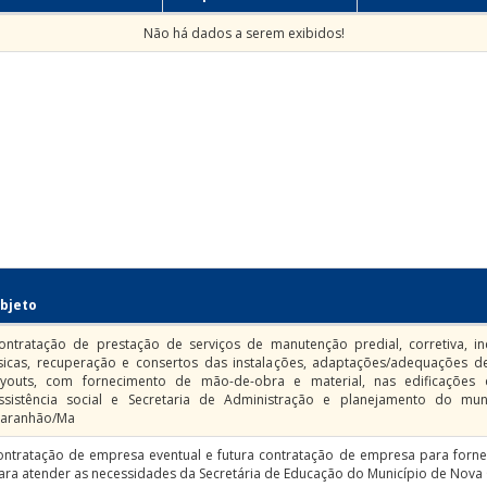
Não há dados a serem exibidos!
bjeto
ontratação de prestação de serviços de manutenção predial, corretiva, inc
ísicas, recuperação e consertos das instalações, adaptações/adequações d
ayouts, com fornecimento de mão-de-obra e material, nas edificações 
ssistência social e Secretaria de Administração e planejamento do mu
aranhão/Ma
ontratação de empresa eventual e futura contratação de empresa para forn
ara atender as necessidades da Secretária de Educação do Município de Nov