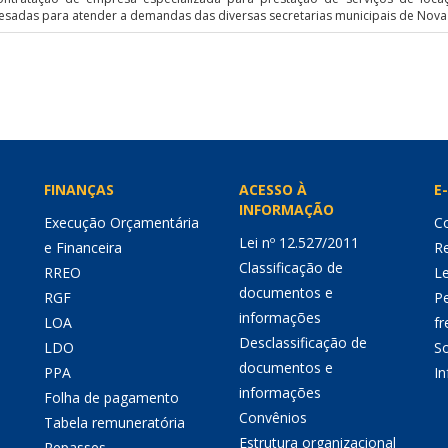
esadas para atender a demandas das diversas secretarias municipais de Nov
FINANÇAS
ACESSO À
E-
INFORMAÇÃO
Execução Orçamentária
Co
Lei nº 12.527/2011
e Financeira
Re
Classificação de
RREO
Le
documentos e
RGF
P
informações
LOA
fr
Desclassificação de
LDO
So
documentos e
PPA
I
informações
Folha de pagamento
Convênios
Tabela remuneratória
Estrutura organizacional
Repasses