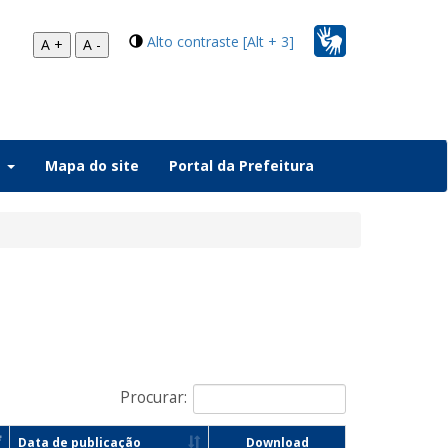
Alto contraste [Alt + 3]
A +
A -
a
Mapa do site
Portal da Prefeitura
Procurar:
Data de publicação
Download