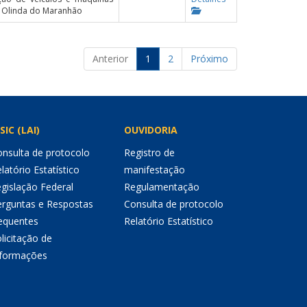
a Olinda do Maranhão
Anterior
1
2
Próximo
SIC (LAI)
OUVIDORIA
nsulta de protocolo
Registro de
latório Estatístico
manifestação
gislação Federal
Regulamentação
erguntas e Respostas
Consulta de protocolo
equentes
Relatório Estatístico
licitação de
nformações