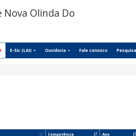
e Nova Olinda Do
9
E-Sic (LAI)
Ouvidoria
Fale conosco
Pesquis
Competência
Ano