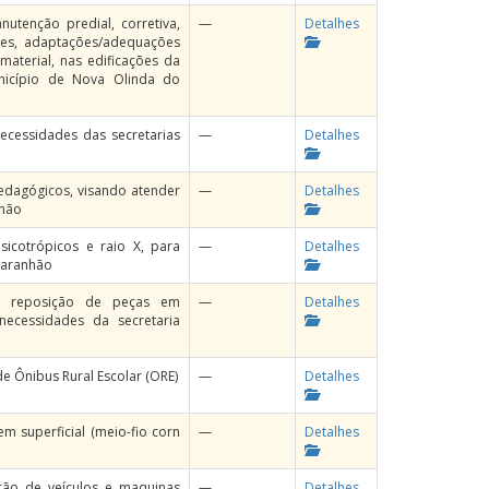
utenção predial, corretiva,
—
Detalhes
ações, adaptações/adequações
aterial, nas edificações da
unicípio de Nova Olinda do
cessidades das secretarias
—
Detalhes
pedagógicos, visando atender
—
Detalhes
nhão
icotrópicos e raio X, para
—
Detalhes
Maranhão
om reposição de peças em
—
Detalhes
necessidades da secretaria
e Ônibus Rural Escolar (ORE)
—
Detalhes
m superficial (meio-fio corn
—
Detalhes
ção de veículos e maquinas
—
Detalhes