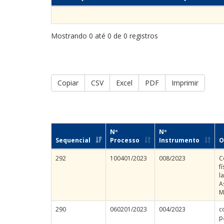
Mostrando 0 até 0 de 0 registros
Copiar
CSV
Excel
PDF
Imprimir
Nº
Nº
Sequencial
Processo
Instrumento
O
292
100401/2023
008/2023
C
f
l
A
M
290
060201/2023
004/2023
c
p