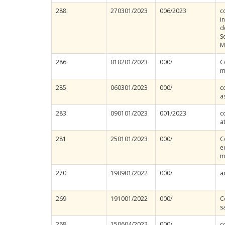
288
270301/2023
006/2023
c
i
d
S
M
286
010201/2023
000/
C
m
285
060301/2023
000/
c
a
283
090101/2023
001/2023
c
a
281
250101/2023
000/
C
e
m
270
190901/2022
000/
a
269
191001/2022
000/
C
s
268
150604/2022
000/
c