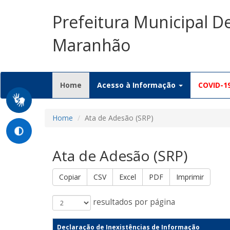
Prefeitura Municipal D
Maranhão
(current)
Home
Acesso à Informação
COVID-1
Home
Ata de Adesão (SRP)
Ata de Adesão (SRP)
Copiar
CSV
Excel
PDF
Imprimir
resultados por página
Declaração de Inexistências de Informação