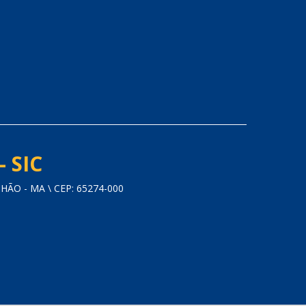
- SIC
O - MA \ CEP: 65274-000