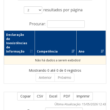
resultados por página
Procurar:
Declaração
de
Inexistências
de
Informação
Competência
Ano
Não há dados a serem exibidos!
Mostrando 0 até 0 de 0 registros
Anterior
Próximo
Copiar
CSV
Excel
PDF
Imprimir
Última Atualização: 15/05/2026 12:43