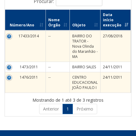
Procurar:
Data
Nome
início
Número/Ano
Órgão
Objeto
execução
17433/2014
--
BAIRRO DO
27/08/2018
TRATOR -
Nova Olinda
do Maranhão -
MA
1473/2011
--
BAIRRO SALES
24/11/2011
1476/2011
--
CENTRO
24/11/2011
EDUCACIONAL
JOÃO PAULO I
Mostrando de 1 até 3 de 3 registros
Anterior
1
Próximo