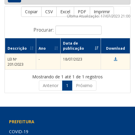
Copiar
CSV
Excel
PDF
Imprimir
Última Atualização: 17/07/2023 21:00
Procurar:
Data de
Descrição
Ano
publicação
Download
LEI Nº
-
18/07/2023
201/2023
Mostrando de 1 até 1 de 1 registros
Anterior
1
Próximo
PREFEITURA
COVID-19