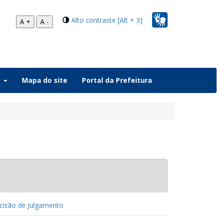
Alto contraste [Alt + 3]
A +
A -
a
Mapa do site
Portal da Prefeitura
isão de Julgamento