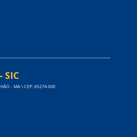
- SIC
O - MA \ CEP: 65274-000