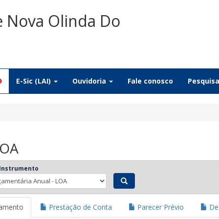
e Nova Olinda Do
9
E-Sic (LAI)
Ouvidoria
Fale conosco
Pesquis
LOA
 Instrumento
jamento
Prestação de Conta
Parecer Prévio
Dec