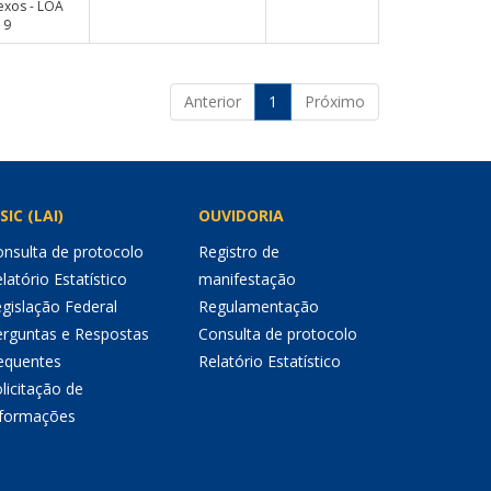
exos - LOA
19
Anterior
1
Próximo
SIC (LAI)
OUVIDORIA
nsulta de protocolo
Registro de
latório Estatístico
manifestação
gislação Federal
Regulamentação
erguntas e Respostas
Consulta de protocolo
equentes
Relatório Estatístico
licitação de
nformações