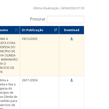
Última Atualização: 24/04/2026 07:39
Procurar
sumo
Dt Publicação
Download
TIMA A
29/12/2025
EITA E FIXA
DESPESA DO
NICÍPIO DE
VA OLINDA
 MARANHÃO
RA O
ERCÍCIO DE
26
tima a
26/11/2024
eita e fixa a
spesa do
nicípio de
va Olinda do
ranhão para
xercício de