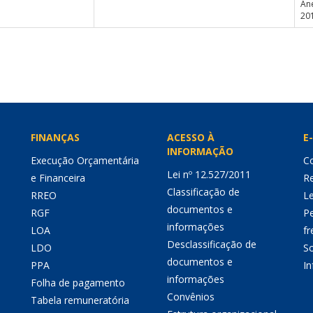
An
20
FINANÇAS
ACESSO À
E-
INFORMAÇÃO
Execução Orçamentária
Co
Lei nº 12.527/2011
e Financeira
Re
Classificação de
RREO
Le
documentos e
RGF
P
informações
LOA
fr
Desclassificação de
LDO
So
documentos e
PPA
I
informações
Folha de pagamento
Convênios
Tabela remuneratória