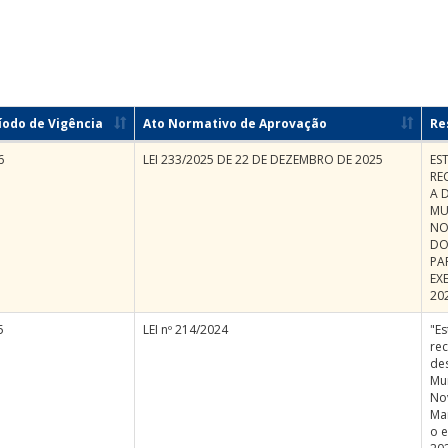
íodo de Vigência
Ato Normativo de Aprovação
Re
6
LEI 233/2025 DE 22 DE DEZEMBRO DE 2025
ES
REC
A 
MU
NO
DO
PA
EX
20
5
LEI nº 214/2024
"Es
rec
de
Mu
No
Ma
o e