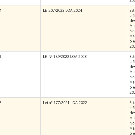
202
4
LEI 207/2023 LOA 2024
Est
e f
de
Mu
No
Ma
o e
20
3
LEI Nº 189/2022 LOA 2023
Est
e f
de
Mu
No
Ma
o e
20
2
Lei n° 177/2021 LOA 2022
Est
e f
de
Mu
No
Ma
o e