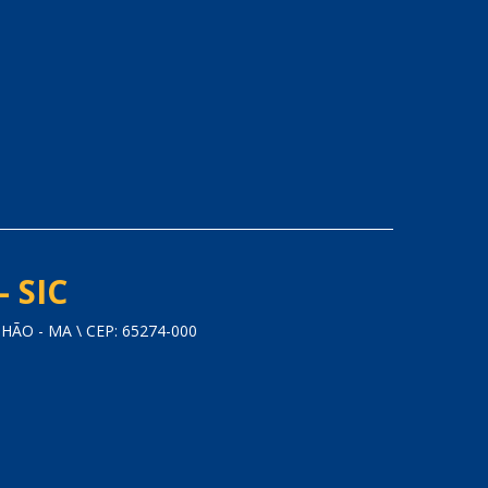
- SIC
O - MA \ CEP: 65274-000