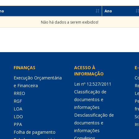
mo
Ano
Não há dados a serem exibidos!
FINANÇAS
ACESSO À
E-
INFORMAÇÃO
Execução Orçamentária
Co
Lei nº 12.527/2011
e Financeira
Re
Classificação de
RREO
Le
documentos e
RGF
P
informações
LOA
fr
Desclassificação de
LDO
So
documentos e
PPA
I
informações
Folha de pagamento
Convênios