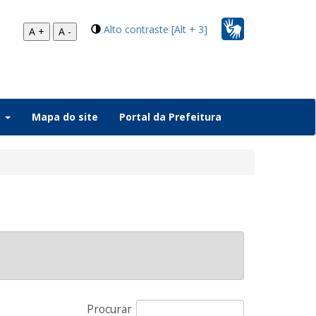
Alto contraste [Alt + 3]
A +
A -
a
Mapa do site
Portal da Prefeitura
Procurar