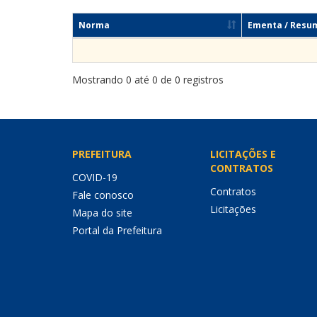
Norma
Ementa / Resu
Mostrando 0 até 0 de 0 registros
PREFEITURA
LICITAÇÕES E
CONTRATOS
COVID-19
Contratos
Fale conosco
Licitações
Mapa do site
Portal da Prefeitura