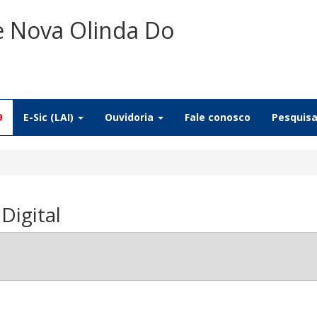
e Nova Olinda Do
9
E-Sic (LAI)
Ouvidoria
Fale conosco
Pesquis
igital