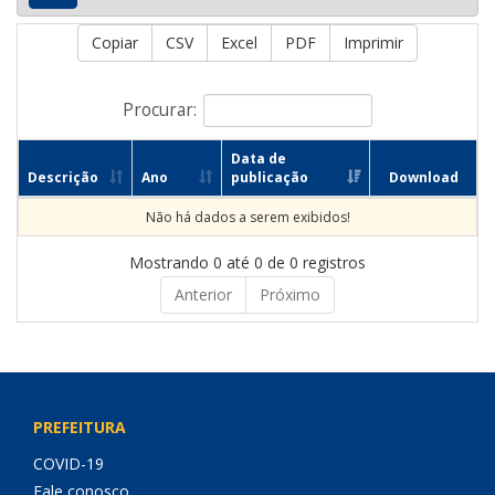
Copiar
CSV
Excel
PDF
Imprimir
Procurar:
Data de
Descrição
Ano
publicação
Download
Não há dados a serem exibidos!
Mostrando 0 até 0 de 0 registros
Anterior
Próximo
PREFEITURA
COVID-19
Fale conosco