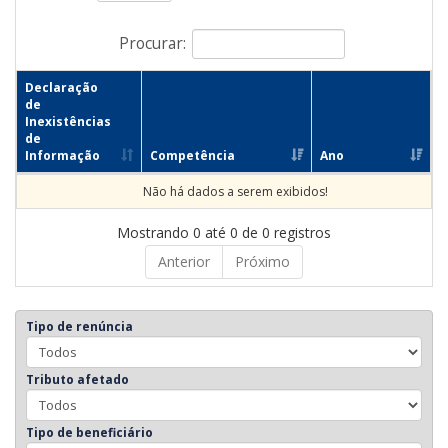
Procurar:
Declaração
de
Inexistências
de
Informação
Competência
Ano
Não há dados a serem exibidos!
Mostrando 0 até 0 de 0 registros
Anterior
Próximo
Tipo de renúncia
Tributo afetado
Tipo de beneficiário