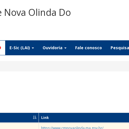
e Nova Olinda Do
9
E-Sic (LAI)
Ouvidoria
Fale conosco
Pesquis
Link
https://www.cmnovaolinda.ma.gov.br/