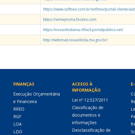
https://www.softnex.com.br/softnex/portal-cliente/au
https://semejnoma.footeo.com
https://novaolindama.rhfacil.portalpublico.net/
http://webmail.novaolinda.ma.gov.br/
FINANÇAS
ACESSO À
E-
INFORMAÇÃO
Execução Orçamentária
Co
Lei nº 12.527/2011
e Financeira
Re
Classificação de
RREO
Le
documentos e
RGF
P
informações
LOA
fr
Desclassificação de
LDO
So