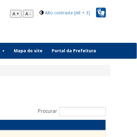
Alto contraste [Alt + 3]
A +
A -
a
Mapa do site
Portal da Prefeitura
Procurar