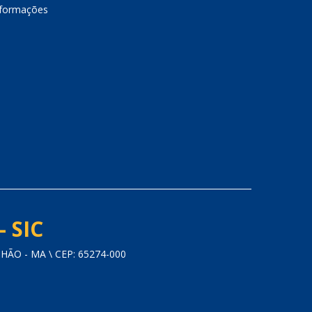
nformações
- SIC
O - MA \ CEP: 65274-000