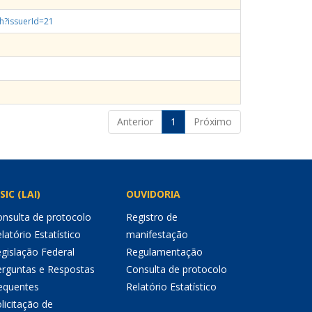
th?issuerId=21
Anterior
1
Próximo
SIC (LAI)
OUVIDORIA
nsulta de protocolo
Registro de
latório Estatístico
manifestação
gislação Federal
Regulamentação
erguntas e Respostas
Consulta de protocolo
equentes
Relatório Estatístico
licitação de