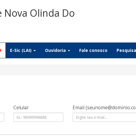
e Nova Olinda Do
9
E-Sic (LAI)
Ouvidoria
Fale conosco
Pesquis
Celular
Email
(seunome@dominio.c