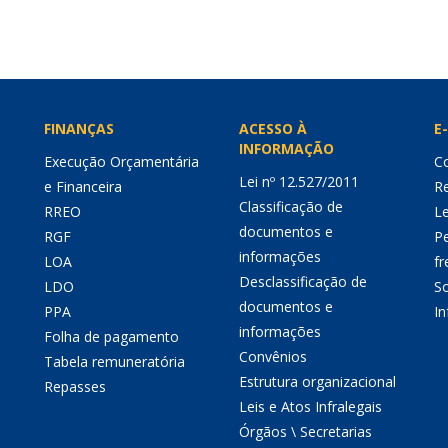
FINANÇAS
ACESSO À
E-
INFORMAÇÃO
Execução Orçamentária
Co
Lei nº 12.527/2011
e Financeira
Re
Classificação de
RREO
Le
documentos e
RGF
P
informações
LOA
fr
Desclassificação de
LDO
So
documentos e
PPA
I
informações
Folha de pagamento
Convênios
Tabela remuneratória
Estrutura organizacional
Repasses
Leis e Atos Infralegais
Órgãos \ Secretarias