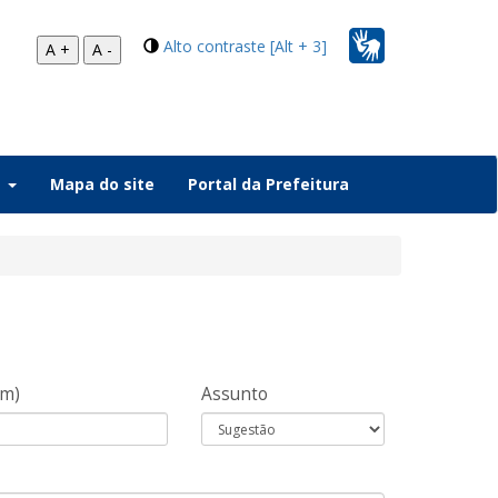
Alto contraste [Alt + 3]
A +
A -
a
Mapa do site
Portal da Prefeitura
om)
Assunto