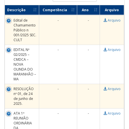
Descrição
Competência
Ano
Arquivo
Edital de
-
-
Arquivo
Chamamento
Público n
001/2025 SEC.
CULT
EDITAL Nº
-
-
Arquivo
02/2025 –
CMDCA –
NOVA
OLINDA DO
MARANHÃO –
MA
RESOLUÇÃO
-
-
Arquivo
nº 01, de 24
de junho de
2025.
ATA 1ª
-
-
Arquivo
REUNIÃO
ORDINÁRIA
DA