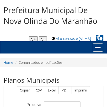
Prefeitura Municipal De
Nova Olinda Do Maranhão
Alto contraste [Alt + 3]
A +
A -
Toggl
navig
Home
Comunicados e notificações
Planos Municipais
Copiar
CSV
Excel
PDF
Imprimir
Procurar: