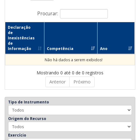
Procurar:
Declaração
de
Inexistências
de
Informação
Competência
Ano
Não há dados a serem exibidos!
Mostrando 0 até 0 de 0 registros
Anterior
Próximo
Tipo de Instrumento
Origem do Recurso
Exercício