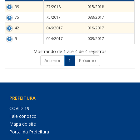
99
27/2018
015/2018
75
75/2017
033/2017
42
046/2017
019/2017
9
024/2017
009/2017
Mostrando de 1 até 4 de 4 registros
Anterior
1
Próximo
PREFEITURA
COVID-19
Fale conosco
Mapa do site
Portal da Prefeitura