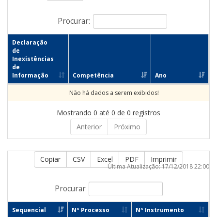
Procurar:
Declaração
de
Inexistências
de
Informação
Competência
Ano
Não há dados a serem exibidos!
Mostrando 0 até 0 de 0 registros
Anterior
Próximo
Copiar
CSV
Excel
PDF
Imprimir
Última Atualização: 17/12/2018 22:00
Procurar
Sequencial
Nº Processo
Nº Instrumento