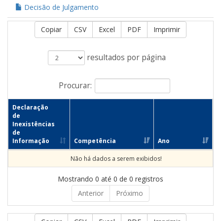
Decisão de Julgamento
Copiar
CSV
Excel
PDF
Imprimir
resultados por página
Procurar:
Declaração
de
Inexistências
de
Informação
Competência
Ano
Não há dados a serem exibidos!
Mostrando 0 até 0 de 0 registros
Anterior
Próximo