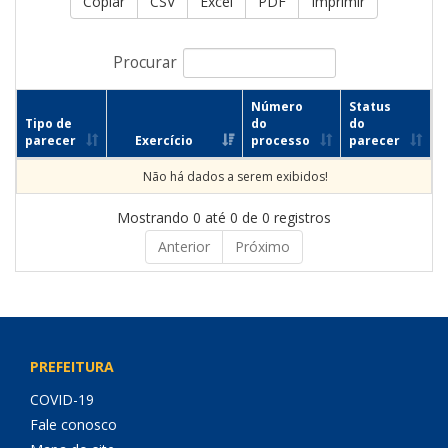
Copiar
CSV
Excel
PDF
Imprimir
Procurar
Número
Status
Tipo de
do
do
parecer
Exercício
processo
parecer
Não há dados a serem exibidos!
Mostrando 0 até 0 de 0 registros
Anterior
Próximo
PREFEITURA
COVID-19
Fale conosco