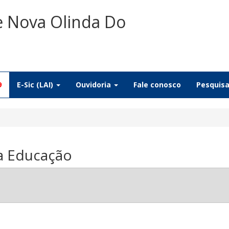
e Nova Olinda Do
9
E-Sic (LAI)
Ouvidoria
Fale conosco
Pesquis
da Educação