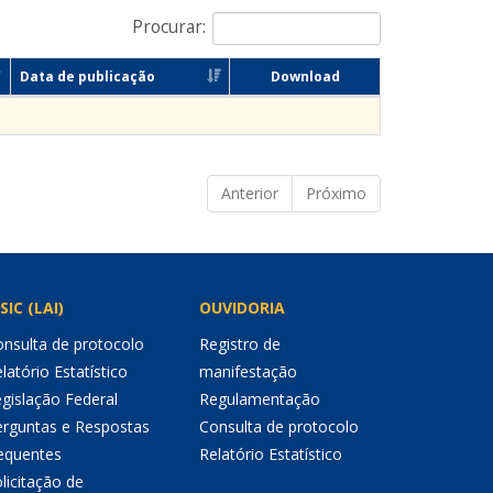
Procurar:
Data de publicação
Download
Anterior
Próximo
SIC (LAI)
OUVIDORIA
nsulta de protocolo
Registro de
latório Estatístico
manifestação
gislação Federal
Regulamentação
erguntas e Respostas
Consulta de protocolo
equentes
Relatório Estatístico
licitação de