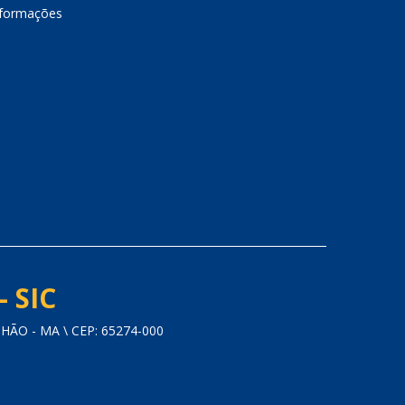
nformações
- SIC
O - MA \ CEP: 65274-000