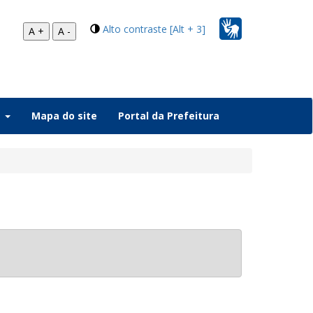
Alto contraste [Alt + 3]
A +
A -
a
Mapa do site
Portal da Prefeitura