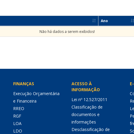
Ano
Não há dados a serem exibidos!
FINANÇAS
ACESSO À
E-
INFORMAÇÃO
Execução Orçamentária
Co
Lei nº 12.527/2011
e Financeira
Re
Classificação de
RREO
Le
documentos e
RGF
P
informações
LOA
fr
Desclassificação de
LDO
So